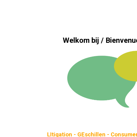
Welkom bij / Bienven
LI
tigation -
GE
schillen -
C
onsume